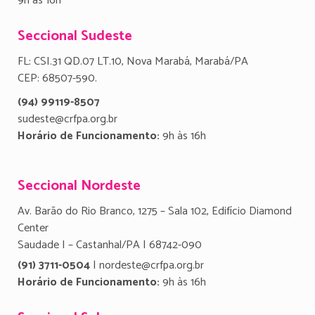
9h às 16h
Seccional Sudeste
FL: CSI.31 QD.07 LT.10, Nova Marabá, Marabá/PA
CEP: 68507-590.
(94) 99119-8507
sudeste@crfpa.org.br
Horário de Funcionamento:
9h às 16h
Seccional Nordeste
Av. Barão do Rio Branco, 1275 – Sala 102, Edifício Diamond
Center
Saudade I – Castanhal/PA | 68742-090
(91) 3711-0504
| nordeste@crfpa.org.br
Horário de Funcionamento:
9h às 16h