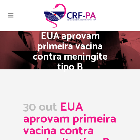
EUA aprovam
primeira vacina
contra meningite
tipo B
30 out
EUA
aprovam primeira
vacina contra