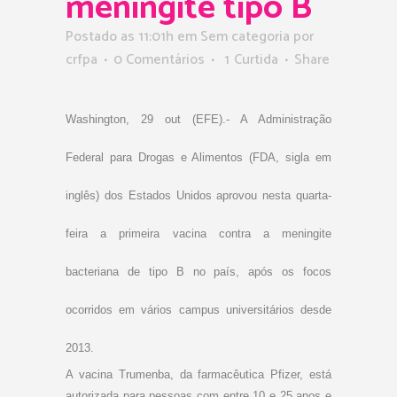
meningite tipo B
Postado as 11:01h
em Sem categoria
por
crfpa
0 Comentários
1
Curtida
Share
Washington, 29 out (EFE).- A Administração
Federal para Drogas e Alimentos (FDA, sigla em
inglês) dos Estados Unidos aprovou nesta quarta-
feira a primeira vacina contra a meningite
bacteriana de tipo B no país, após os focos
ocorridos em vários campus universitários desde
2013.
A vacina Trumenba, da farmacêutica Pfizer, está
autorizada para pessoas com entre 10 e 25 anos e