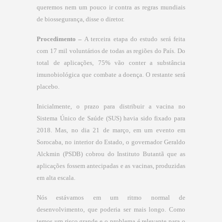
queremos nem um pouco ir contra as regras mundiais
de biossegurança, disse o diretor.
Procedimento –
A terceira etapa do estudo será feita
com 17 mil voluntários de todas as regiões do País. Do
total de aplicações, 75% vão conter a substância
imunobiológica que combate a doença. O restante será
placebo.
Inicialmente, o prazo para distribuir a vacina no
Sistema Único de Saúde (SUS) havia sido fixado para
2018. Mas, no dia 21 de março, em um evento em
Sorocaba, no interior do Estado, o governador Geraldo
Alckmin (PSDB) cobrou do Instituto Butantã que as
aplicações fossem antecipadas e as vacinas, produzidas
em alta escala.
Nós estávamos em um ritmo normal de
desenvolvimento, que poderia ser mais longo. Como
temos um risco grande e o problema é relevante para o