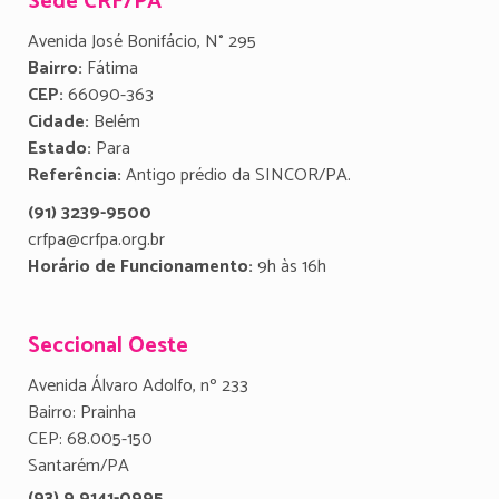
Sede CRF/PA
Avenida José Bonifácio, N° 295
Bairro:
Fátima
CEP:
66090-363
Cidade:
Belém
Estado:
Para
Referência:
Antigo prédio da SINCOR/PA.
(91) 3239-9500
crfpa@crfpa.org.br
Horário de Funcionamento:
9h às 16h
Seccional Oeste
Avenida Álvaro Adolfo, nº 233
Bairro: Prainha
CEP: 68.005-150
Santarém/PA
(93) 9 9141-0995