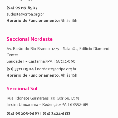
(94) 99119-8507
sudeste@crfpa.org.br
Horário de Funcionamento:
9h às 16h
Seccional Nordeste
Av. Barão do Rio Branco, 1275 – Sala 102, Edifício Diamond
Center
Saudade I – Castanhal/PA | 68742-090
(91) 3711-0504
| nordeste@crfpa.org.br
Horário de Funcionamento:
9h às 16h
Seccional Sul
Rua Ildonete Guimarães, 33, Qdr 68, Lt 19
Jardim Umuarama – Redenção/PA | 68552-185
(94) 99203-9697 | (94) 3424-6133