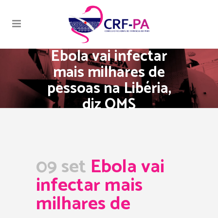
Ebola vai infectar
mais milhares de
pessoas na Libéria,
diz OMS
09 set
Ebola vai
infectar mais
milhares de