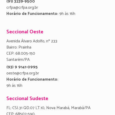
(91) 3239-9500
crfpa@crfpa.org.br
Horário de Funcionamento:
9h às 16h
Seccional Oeste
Avenida Álvaro Adolfo, nº 233
Bairro: Prainha
CEP: 68.005-150
Santarém/PA
(93) 9 9141-0995
oeste@crfpa.org.br
Horário de Funcionamento:
9h às 16h
Seccional Sudeste
FL: CSI.31 QD.07 LT.10, Nova Marabá, Marabá/PA
CEP: 68507-590.