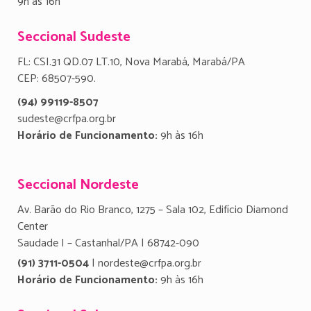
9h às 16h
Seccional Sudeste
FL: CSI.31 QD.07 LT.10, Nova Marabá, Marabá/PA
CEP: 68507-590.
(94) 99119-8507
sudeste@crfpa.org.br
Horário de Funcionamento:
9h às 16h
Seccional Nordeste
Av. Barão do Rio Branco, 1275 – Sala 102, Edifício Diamond
Center
Saudade I – Castanhal/PA | 68742-090
(91) 3711-0504
| nordeste@crfpa.org.br
Horário de Funcionamento:
9h às 16h