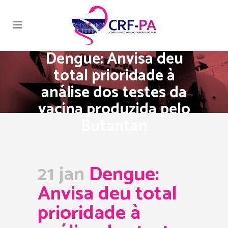
Dengue: Anvisa deu
total prioridade à
análise dos testes da
vacina produzida pelo
Butantan
21 jan
Dengue:
Anvisa deu total
prioridade à