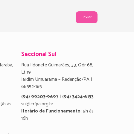
Seccional Sul
Marabá,
Rua Ildonete Guimarães, 33, Qdr 68,
Lt 19
Jardim Umuarama – Redenção/PA |
68552-185
(94) 99203-9697 | (94) 3424-6133
9h às
sul@crfpa.org.br
Horário de Funcionamento:
9h às
16h