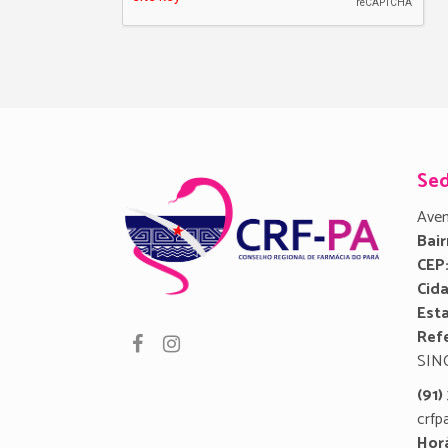
Se
Aven
Bair
CEP
Cid
Est
Refe
SIN
(91
crfp
Hor