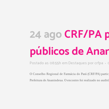
24 ago
CRF/PA pa
públicos de Ana
Postado as 08:55h
em
Destaques
por
crfpa
O Conselho Regional de Farmácia do Pará (CRF/PA) partici
Prefeitura de Ananindeua. O encontro foi realizado no aud