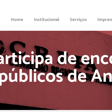
Home
Institucional
Serviços
Impren
rticipa de en
 públicos de A