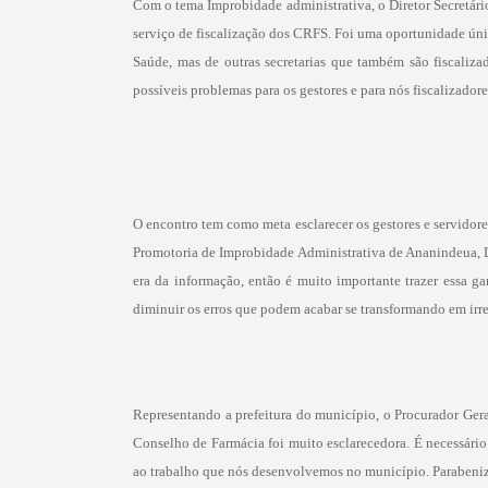
Com o tema Improbidade administrativa, o Diretor Secretá
serviço de fiscalização dos CRFS. Foi uma oportunidade ún
Saúde, mas de outras secretarias que também são fiscalizad
possíveis problemas para os gestores e para nós fiscalizadore
O encontro tem como meta esclarecer os gestores e servidor
Promotoria de Improbidade Administrativa de Ananindeua, D
era da informação, então é muito importante trazer essa g
diminuir os erros que podem acabar se transformando em ir
Representando a prefeitura do município, o Procurador Gera
Conselho de Farmácia foi muito esclarecedora. É necessári
ao trabalho que nós desenvolvemos no município. Parabenizo o