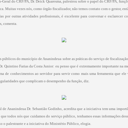
rio-Geral do CRF/PA, Dr. Deick Quaresma, palestrou sobre o papel do CRF/PA, funçõe
ica. Muitas vezes nós, como órgão fiscalizador, não temos contato com o gestor, ent
as por outras atividades profissionais, é excelente para conversar e esclarecer
s, comenta.
es públicos do município de Ananindeua sobre as práticas do serviço de fiscalizaçã
r. Quintino Farias da Costa Junior: eu penso que é extremamente importante na
ama de conhecimentos ao servidor para servir como mais uma ferramenta que ele v
regularidades que complicam o desempenho da função, diz.
l de Ananindeua Dr. Sebastião Godinho, acredita que a iniciativa tem uma importân
o que todos nós que cuidamos do serviço público, tenhamos essas informações dess
 palestrante e a iniciativa do Ministério Público, elogia.