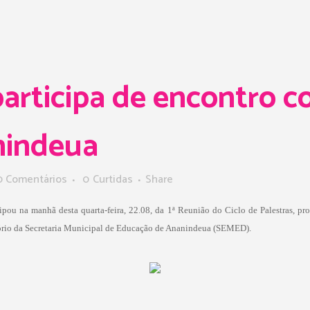
rticipa de encontro c
nindeua
0 Comentários
0
Curtidas
Share
pou na manhã desta quarta-feira, 22.08, da 1ª Reunião do Ciclo de Palestras, pr
itório da Secretaria Municipal de Educação de Ananindeua (SEMED).