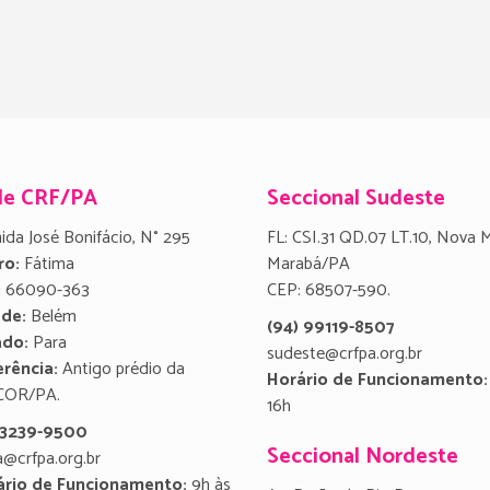
de CRF/PA
Seccional Sudeste
ida José Bonifácio, N° 295
FL: CSI.31 QD.07 LT.10, Nova 
ro:
Fátima
Marabá/PA
:
66090-363
CEP: 68507-590.
ade:
Belém
(94) 99119-8507
ado:
Para
sudeste@crfpa.org.br
rência:
Antigo prédio da
Horário de Funcionamento:
COR/PA.
16h
) 3239-9500
Seccional Nordeste
a@crfpa.org.br
ário de Funcionamento:
9h às