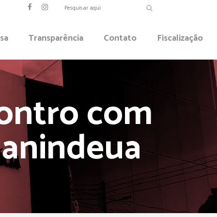
sa
Transparência
Contato
Fiscalização
contro com
nanindeua