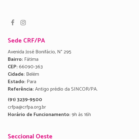
Sede CRF/PA
Avenida José Bonifácio, N° 295
Bairro:
Fátima
CEP:
66090-363
Cidade:
Belém
Estado:
Para
Referência:
Antigo prédio da SINCOR/PA.
(91) 3239-9500
crfpa@crfpa.org.br
Horário de Funcionamento:
9h às 16h
Seccional Oeste