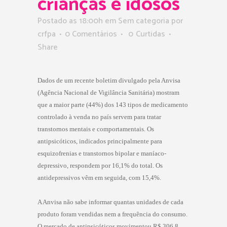
crianças e idosos
Postado as 18:00h
em Sem categoria
por
crfpa
0 Comentários
0
Curtidas
Share
Dados de um recente boletim divulgado pela Anvisa
(Agência Nacional de Vigilância Sanitária) mostram
que a maior parte (44%) dos 143 tipos de medicamento
controlado à venda no país servem para tratar
transtornos mentais e comportamentais. Os
antipsicóticos, indicados principalmente para
esquizofrenias e transtornos bipolar e maníaco-
depressivo, respondem por 16,1% do total. Os
antidepressivos vêm em seguida, com 15,4%.
A Anvisa não sabe informar quantas unidades de cada
produto foram vendidas nem a frequência do consumo.
O mercado de antipsicóticos movimentou R$ 306,8