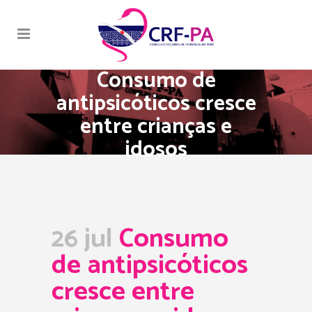
Consumo de
antipsicóticos cresce
entre crianças e
idosos
26 jul
Consumo
de antipsicóticos
cresce entre