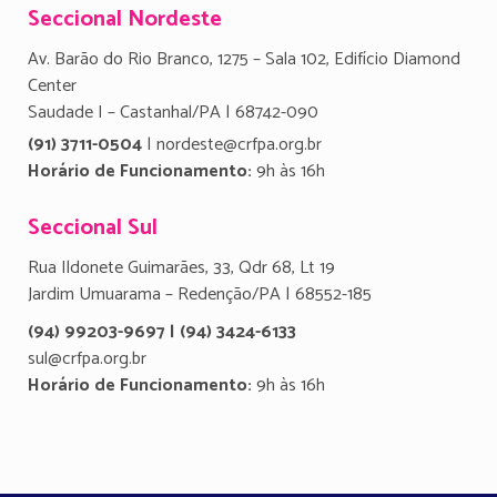
Seccional Nordeste
Av. Barão do Rio Branco, 1275 – Sala 102, Edifício Diamond
Center
Saudade I – Castanhal/PA | 68742-090
(91) 3711-0504
| nordeste@crfpa.org.br
Horário de Funcionamento:
9h às 16h
Seccional Sul
Rua Ildonete Guimarães, 33, Qdr 68, Lt 19
Jardim Umuarama – Redenção/PA | 68552-185
(94) 99203-9697 | (94) 3424-6133
sul@crfpa.org.br
Horário de Funcionamento:
9h às 16h