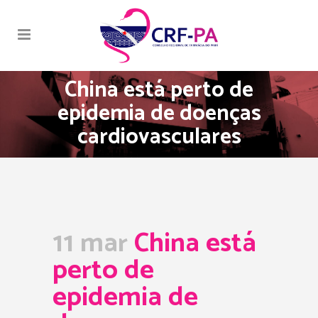
China está perto de
epidemia de doenças
cardiovasculares
11 mar
China está
perto de
epidemia de