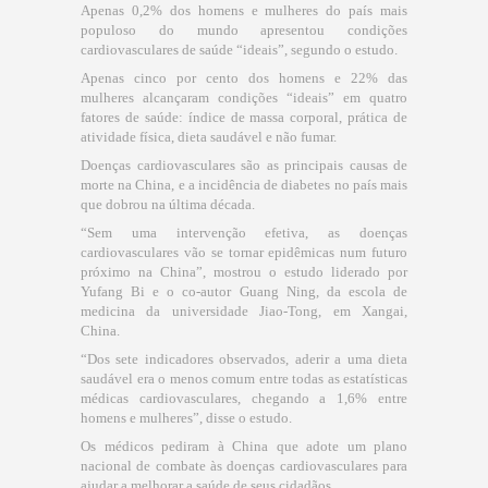
Apenas 0,2% dos homens e mulheres do país mais
populoso do mundo apresentou condições
cardiovasculares de saúde “ideais”, segundo o estudo.
Apenas cinco por cento dos homens e 22% das
mulheres alcançaram condições “ideais” em quatro
fatores de saúde: índice de massa corporal, prática de
atividade física, dieta saudável e não fumar.
Doenças cardiovasculares são as principais causas de
morte na China, e a incidência de diabetes no país mais
que dobrou na última década.
“Sem uma intervenção efetiva, as doenças
cardiovasculares vão se tornar epidêmicas num futuro
próximo na China”, mostrou o estudo liderado por
Yufang Bi e o co-autor Guang Ning, da escola de
medicina da universidade Jiao-Tong, em Xangai,
China.
“Dos sete indicadores observados, aderir a uma dieta
saudável era o menos comum entre todas as estatísticas
médicas cardiovasculares, chegando a 1,6% entre
homens e mulheres”, disse o estudo.
Os médicos pediram à China que adote um plano
nacional de combate às doenças cardiovasculares para
ajudar a melhorar a saúde de seus cidadãos.