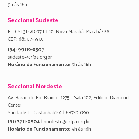
9h às 16h
Seccional Sudeste
FL: CSI.31 QD.07 LT.10, Nova Marabá, Marabá/PA
CEP: 68507-590.
(94) 99119-8507
sudeste@crfpa.org.br
Horário de Funcionamento:
9h às 16h
Seccional Nordeste
Av. Barão do Rio Branco, 1275 – Sala 102, Edifício Diamond
Center
Saudade I – Castanhal/PA | 68742-090
(91) 3711-0504
| nordeste@crfpa.org.br
Horário de Funcionamento:
9h às 16h