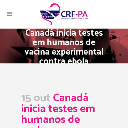
Canadá inicia testes
em humanos de
vacina experimental
contra ebola
15 out
Canadá
inicia testes em
humanos de