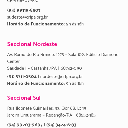
CEP: 68507-590.
(94) 99119-8507
sudeste@crfpa.org.br
Horário de Funcionamento:
9h às 16h
Seccional Nordeste
Av. Barão do Rio Branco, 1275 – Sala 102, Edifício Diamond
Center
Saudade I – Castanhal/PA | 68742-090
(91) 3711-0504
| nordeste@crfpa.org.br
Horário de Funcionamento:
9h às 16h
Seccional Sul
Rua Ildonete Guimarães, 33, Qdr 68, Lt 19
Jardim Umuarama – Redenção/PA | 68552-185
(94) 99203-9697 | (94) 3424-6133