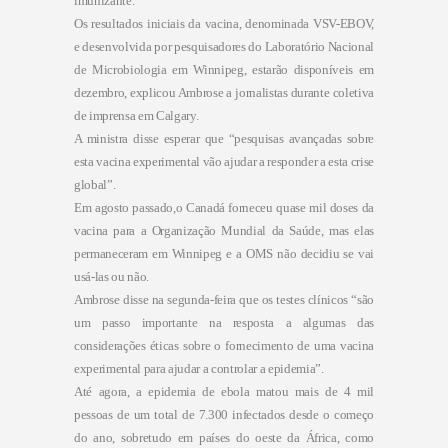
imunizante.
Os resultados iniciais da vacina, denominada VSV-EBOV,
e desenvolvida por pesquisadores do Laboratório Nacional
de Microbiologia em Winnipeg, estarão disponíveis em
dezembro, explicou Ambrose a jornalistas durante coletiva
de imprensa em Calgary.
A ministra disse esperar que “pesquisas avançadas sobre
esta vacina experimental vão ajudar a responder a esta crise
global”.
Em agosto passado,o Canadá forneceu quase mil doses da
vacina para a Organização Mundial da Saúde, mas elas
permaneceram em Winnipeg e a OMS não decidiu se vai
usá-las ou não.
Ambrose disse na segunda-feira que os testes clínicos “são
um passo importante na resposta a algumas das
considerações éticas sobre o fornecimento de uma vacina
experimental para ajudar a controlar a epidemia”.
Até agora, a epidemia de ebola
matou mais de 4 mil
pessoas
de um total de 7.300 infectados desde o começo
do ano, sobretudo em países do oeste da África, como