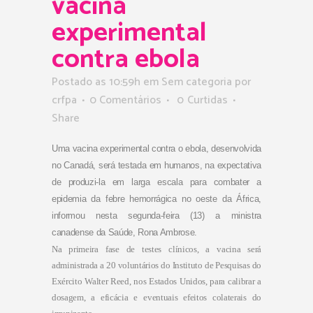
vacina
experimental
contra ebola
Postado as 10:59h
em Sem categoria
por
crfpa
0 Comentários
0
Curtidas
Share
Uma vacina experimental contra o ebola, desenvolvida
no
C
anadá
, será testada em humanos, na expectativa
de produzi-la em larga escala para combater a
epidemia da febre hemorrágica no oeste da África,
informou nesta segunda-feira (13) a ministra
canadense da Saúde, Rona Ambrose.
Na primeira fase de testes clínicos, a vacina será
administrada a 20 voluntários do Instituto de Pesquisas do
Exército Walter Reed, nos Estados Unidos, para calibrar a
dosagem, a eficácia e eventuais efeitos colaterais do