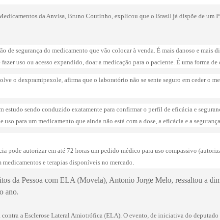
de Medicamentos da Anvisa, Bruno Coutinho, explicou que o Brasil já dispõe de um
gação de segurança do medicamento que vão colocar à venda. É mais danoso e mais 
e fazer uso ou acesso expandido, doar a medicação para o paciente. É uma forma de 
volve o dexpramipexole, afirma que o laboratório não se sente seguro em ceder o 
studo sendo conduzido exatamente para confirmar o perfil de eficácia e segurança,
 de uso para um medicamento que ainda não está com a dose, a eficácia e a segurança
cia pode autorizar em até 72 horas um pedido médico para uso compassivo (autoriza
om medicamentos e terapias disponíveis no mercado.
itos da Pessoa com ELA (Movela), Antonio Jorge Melo, ressaltou a 
o ano.
a contra a Esclerose Lateral Amiotrófica (ELA). O evento, de iniciativa do deputa