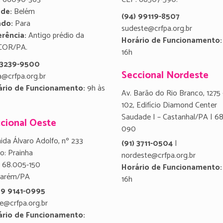
ade:
Belém
(94) 99119-8507
ado:
Para
sudeste@crfpa.org.br
rência:
Antigo prédio da
Horário de Funcionamento:
COR/PA.
16h
) 3239-9500
Seccional Nordeste
a@crfpa.org.br
ário de Funcionamento:
9h às
Av. Barão do Rio Branco, 1275 
102, Edifício Diamond Center
Saudade I – Castanhal/PA | 6
cional Oeste
090
ida Álvaro Adolfo, nº 233
(91) 3711-0504
|
ro: Prainha
nordeste@crfpa.org.br
 68.005-150
Horário de Funcionamento:
tarém/PA
16h
 9 9141-0995
e@crfpa.org.br
ário de Funcionamento: