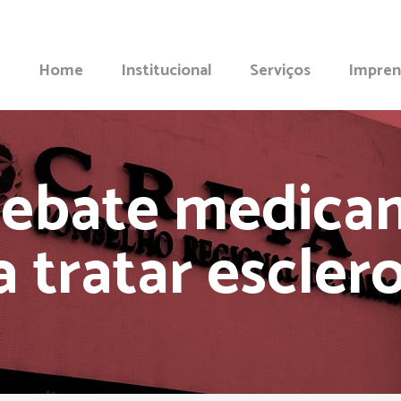
Home
Institucional
Serviços
Impren
debate medica
a tratar esclero