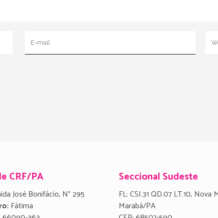
de CRF/PA
Seccional Sudeste
ida José Bonifácio, N° 295
FL: CSI.31 QD.07 LT.10, Nova 
ro:
Fátima
Marabá/PA
:
66090-363
CEP: 68507-590.