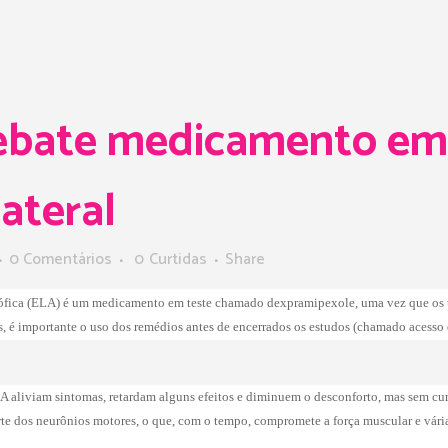
bate medicamento em 
lateral
0 Comentários
0
Curtidas
Share
otrófica (ELA) é um medicamento em teste chamado dexpramipexole, uma vez que os 
s, é importante o uso dos remédios antes de encerrados os estudos (chamado acess
A aliviam sintomas, retardam alguns efeitos e diminuem o desconforto, mas sem cura
rte dos neurônios motores, o que, com o tempo, compromete a força muscular e várias