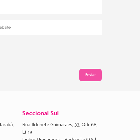
Seccional Sul
Marabá,
Rua Ildonete Guimarães, 33, Qdr 68,
Lt 19
Jardim Umuarama – Redenção/PA |