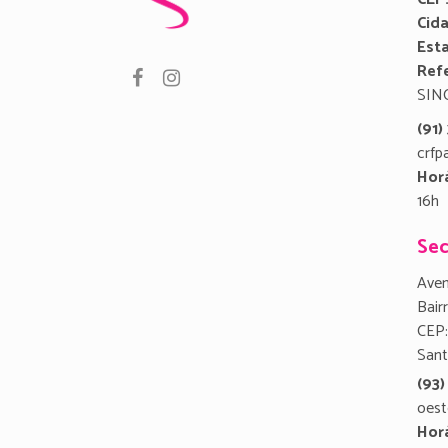
Cid
Est
Refe
SIN
(91
crfp
Hor
16h
Sec
Aven
Bair
CEP:
San
(93)
oest
Hor