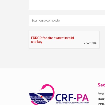
Se
Aven
Bair
CEP