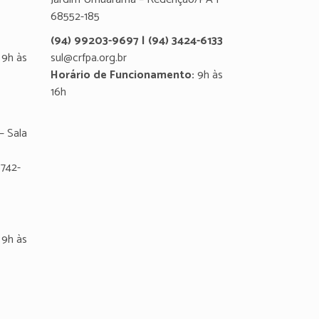
68552-185
(94) 99203-9697 | (94) 3424-6133
9h às
sul@crfpa.org.br
Horário de Funcionamento:
9h às
16h
– Sala
8742-
9h às