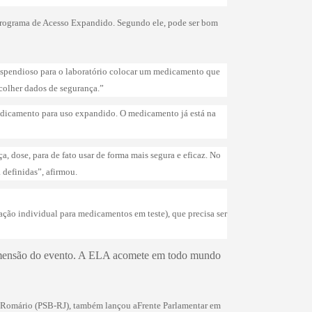
 Programa de Acesso Expandido. Segundo ele, pode ser bom
dispendioso para o laboratório colocar um medicamento que
colher dados de segurança.”
medicamento para uso expandido. O medicamento já está na
 dose, para de fato usar de forma mais segura e eficaz. No
 definidas”, afirmou.
ção individual para medicamentos em teste), que precisa ser
dimensão do evento. A ELA acomete em todo mundo
do Romário (PSB-RJ), também lançou a
Frente Parlamentar
em