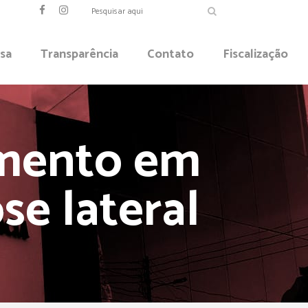
sa
Transparência
Contato
Fiscalização
mento em
se lateral