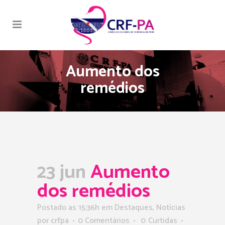
Aumento dos
remédios
23 jun
Aumento
dos remédios
Postado as 15:36h
em
Destaques
,
Notícias
por
crfpa
0 Comentários
0
Curtidas