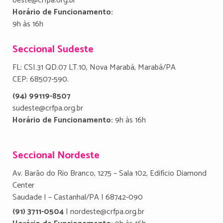
oeste@crfpa.org.br
Horário de Funcionamento:
9h às 16h
Seccional Sudeste
FL: CSI.31 QD.07 LT.10, Nova Marabá, Marabá/PA
CEP: 68507-590.
(94) 99119-8507
sudeste@crfpa.org.br
Horário de Funcionamento:
9h às 16h
Seccional Nordeste
Av. Barão do Rio Branco, 1275 – Sala 102, Edifício Diamond
Center
Saudade I – Castanhal/PA | 68742-090
(91) 3711-0504
| nordeste@crfpa.org.br