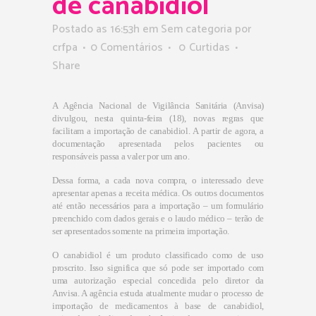
de canabidiol
Postado as 16:53h
em Sem categoria
por
crfpa
0 Comentários
0
Curtidas
Share
A Agência Nacional de Vigilância Sanitária (Anvisa)
divulgou, nesta quinta-feira (18), novas regras que
facilitam a importação de canabidiol. A partir de agora, a
documentação apresentada pelos pacientes ou
responsáveis passa a valer por um ano.
Dessa forma, a cada nova compra, o interessado deve
apresentar apenas a receita médica. Os outros documentos
até então necessários para a importação – um formulário
preenchido com dados gerais e o laudo médico – terão de
ser apresentados somente na primeira importação.
O canabidiol é um produto classificado como de uso
proscrito. Isso significa que só pode ser importado com
uma autorização especial concedida pelo diretor da
Anvisa. A agência estuda atualmente mudar o processo de
importação de medicamentos à base de canabidiol,