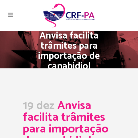
Anvisa facilita
trâmites para
importação de
canabidiol
19 dez
Anvisa
facilita trâmites
para importação