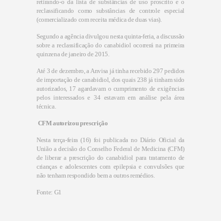
retirando-o da lista de substâncias de uso proscrito e o
reclassificando como substâncias de controle especial
(comercializado com receita médica de duas vias).
Segundo a agência divulgou nesta quinta-feria, a discussão
sobre a reclassificação do canabidiol ocorrerá na primeira
quinzena de janeiro de 2015.
Até 3 de dezembro, a Anvisa já tinha recebido 297 pedidos
de importação de canabidiol, dos quais 238 já tinham sido
autorizados, 17 agardavam o cumprimento de exigências
pelos interessados e 34 estavam em análise pela área
técnica.
CFM autorizou prescrição
Nesta terça-feira (16) foi publicada no Diário Oficial da
União a decisão do Conselho Federal de Medicina (CFM)
de liberar a prescrição do canabidiol
para tratamento de
crianças e adolescentes com epilepsia e convulsões que
não tenham respondido bem a outros remédios.
Fonte: G1