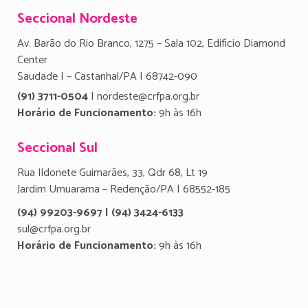
Seccional Nordeste
Av. Barão do Rio Branco, 1275 – Sala 102, Edifício Diamond
Center
Saudade I – Castanhal/PA | 68742-090
(91) 3711-0504
| nordeste@crfpa.org.br
Horário de Funcionamento:
9h às 16h
Seccional Sul
Rua Ildonete Guimarães, 33, Qdr 68, Lt 19
Jardim Umuarama – Redenção/PA | 68552-185
(94) 99203-9697 | (94) 3424-6133
sul@crfpa.org.br
Horário de Funcionamento:
9h às 16h