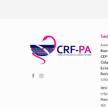
Se
Aven
Bair
CEP
Cid
Est
Refe
SIN
(91
crfp
Hor
16h