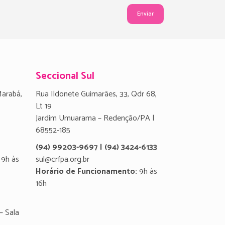
Seccional Sul
Marabá,
Rua Ildonete Guimarães, 33, Qdr 68,
Lt 19
Jardim Umuarama – Redenção/PA |
68552-185
(94) 99203-9697 | (94) 3424-6133
9h às
sul@crfpa.org.br
Horário de Funcionamento:
9h às
16h
– Sala