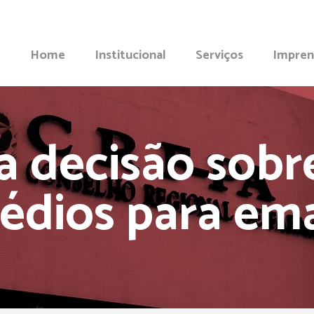
Home
Institucional
Serviços
Impren
a decisão sobr
édios para em