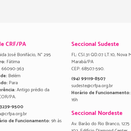
de CRF/PA
Seccional Sudeste
ida José Bonifácio, N° 295
FL: CSI.31 QD.07 LT.10, Nova 
ro:
Fátima
Marabá/PA
:
66090-363
CEP: 68507-590.
ade:
Belém
(94) 99119-8507
ado:
Para
sudeste@crfpa.org.br
rência:
Antigo prédio da
Horário de Funcionamento:
COR/PA.
16h
) 3239-9500
Seccional Nordeste
a@crfpa.org.br
ário de Funcionamento:
9h às
Av. Barão do Rio Branco, 1275 
102, Edifício Diamond Center