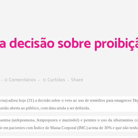
a decisão sobre proibi
0 Comentários
0
Curtidas
Share
visa) adiou hoje (31) a decisão sobre o veto ao uso de remédios para emagrecer. De
união aberta ao público, com data ainda a ser definida.
etamina (anfepramona, femproporex e mazindol) e permite o uso da sibutramina co
de em pacientes com Índice de Massa Corporal (IMC) acima de 30% e que não tenh