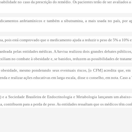
sabilidade no caso da prescrição do remédio. Os pacientes terão de ser avaliados a 
edicamentos anfetamínicos e também a sibutramina, a mais usada no país, por ap
ina, pois está comprovado que o medicamento ajuda a reduzir o peso de 5% a 10% 
ardeada pelas entidades médicas. A Anvisa realizou dois grandes debates públicos, 
iliam no combate à obesidade e, se banidos, reduzem as possibilidades de tratame
a obesidade, mesmo ponderando seus eventuais riscos, [o CFM] acredita que, em l
nda e realizar ações educativas em larga escala, disse o conselho, em nota. Caso
o) e a Sociedade Brasileira de Endocrinologia e Metabologia lançaram um abaixo
ta, contribuem para a perda de peso. As entidades ressaltam que os médicos têm co