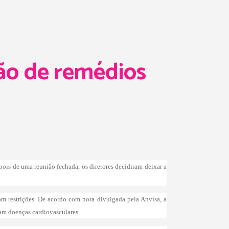
ção de remédios
pois de uma reunião fechada, os diretores decidiram deixar a
m restrições. De acordo com nota divulgada pela Anvisa, a
am doenças cardiovasculares.