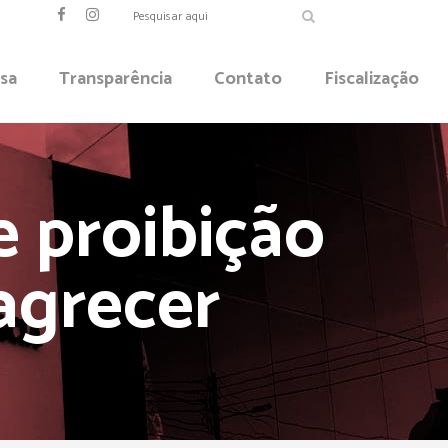
sa
Transparência
Contato
Fiscalização
e proibição
agrecer