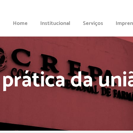
Home
Institucional
Serviços
Impren
 prática da uni