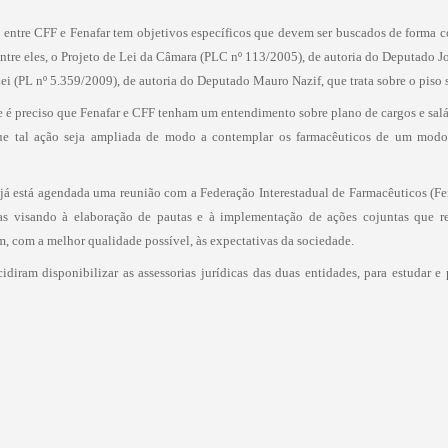
ntre CFF e Fenafar tem objetivos específicos que devem ser buscados de forma conj
entre eles, o Projeto de Lei da Câmara (PLC nº 113/2005), de autoria do Deputado 
Lei (PL nº 5.359/2009), de autoria do Deputado Mauro Nazif, que trata sobre o piso s
ue é preciso que Fenafar e CFF tenham um entendimento sobre plano de cargos e salá
 que tal ação seja ampliada de modo a contemplar os farmacêuticos de um modo
já está agendada uma reunião com a Federação Interestadual de Farmacêuticos (Fei
ças visando à elaboração de pautas e à implementação de ações cojuntas que r
, com a melhor qualidade possível, às expectativas da sociedade.
idiram disponibilizar as assessorias jurídicas das duas entidades, para estudar e