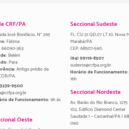
de CRF/PA
Seccional Sudeste
ida José Bonifácio, N° 295
FL: CSI.31 QD.07 LT.10, Nova 
ro:
Fátima
Marabá/PA
:
66090-363
CEP: 68507-590.
ade:
Belém
(94) 99119-8507
ado:
Para
sudeste@crfpa.org.br
rência:
Antigo prédio da
Horário de Funcionamento:
COR/PA.
16h
) 3239-9500
Seccional Nordeste
a@crfpa.org.br
ário de Funcionamento:
9h às
Av. Barão do Rio Branco, 1275 
102, Edifício Diamond Center
Saudade I – Castanhal/PA | 6
cional Oeste
090