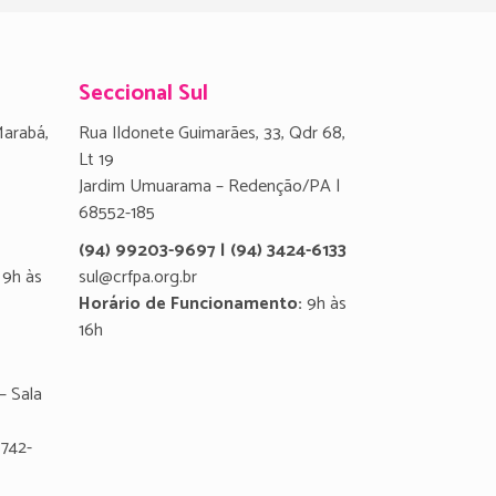
Seccional Sul
Marabá,
Rua Ildonete Guimarães, 33, Qdr 68,
Lt 19
Jardim Umuarama – Redenção/PA |
68552-185
(94) 99203-9697 | (94) 3424-6133
9h às
sul@crfpa.org.br
Horário de Funcionamento:
9h às
16h
– Sala
8742-