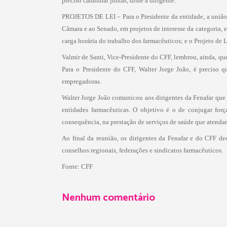
preciso caminhar juntas, disse a dirigente.
PROJETOS DE LEI – Para o Presidente da entidade, a união e
Câmara e ao Senado, em projetos de interesse da categoria, 
carga horária do trabalho dos farmacêuticos; e o Projeto de 
Valmir de Santi, Vice-Presidente do CFF, lembrou, ainda, q
Para o Presidente do CFF, Walter Jorge João, é preciso
empregadoras.
Walter Jorge João comunicou aos dirigentes da Fenafar que 
entidades farmacêuticas. O objetivo é o de conjugar for
consequência, na prestação de serviços de saúde que atendam
Ao final da reunião, os dirigentes da Fenafar e do CFF dec
conselhos regionais, federações e sindicatos farmacêuticos.
Fonte: CFF
Nenhum comentário