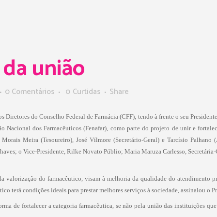
 da união
0 Comentários
0
Curtidas
Share
s Diretores do Conselho Federal de Farmácia (CFF), tendo à frente o seu President
 Nacional dos Farmacêuticos (Fenafar), como parte do projeto de unir e fortalec
 Morais Meira (Tesoureiro), José Vílmore (Secretário-Geral) e Tarcísio Palhano 
haves; o Vice-Presidente, Rilke Novato Públio; Maria Maruza Carlesso, Secretária-
ela valorização do farmacêutico, visam à melhoria da qualidade do atendimento p
co terá condições ideais para prestar melhores serviços à sociedade, assinalou o Pr
orma de fortalecer a categoria farmacêutica, se não pela união das instituições qu