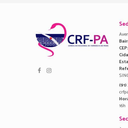
Se
Aven
Bair
CEP
Cid
Est
Refe
SIN
(91
crfp
Hor
16h
Sec